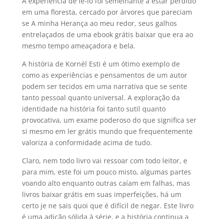
A experiência de lê-lo foi semelhante a estar perdido
em uma floresta, cercado por árvores que pareciam
se A minha Herança ao meu redor, seus galhos
entrelaçados de uma ebook grátis baixar que era ao
mesmo tempo ameaçadora e bela.
A história de Kornél Esti é um ótimo exemplo de
como as experiências e pensamentos de um autor
podem ser tecidos em uma narrativa que se sente
tanto pessoal quanto universal. A exploração da
identidade na história foi tanto sutil quanto
provocativa, um exame poderoso do que significa ser
si mesmo em ler grátis mundo que frequentemente
valoriza a conformidade acima de tudo.
Claro, nem todo livro vai ressoar com todo leitor, e
para mim, este foi um pouco misto, algumas partes
voando alto enquanto outras caíam em falhas, mas
livros baixar grátis em suas imperfeições, há um
certo je ne sais quoi que é difícil de negar. Este livro
é uma adição sólida à série, e a história continua a