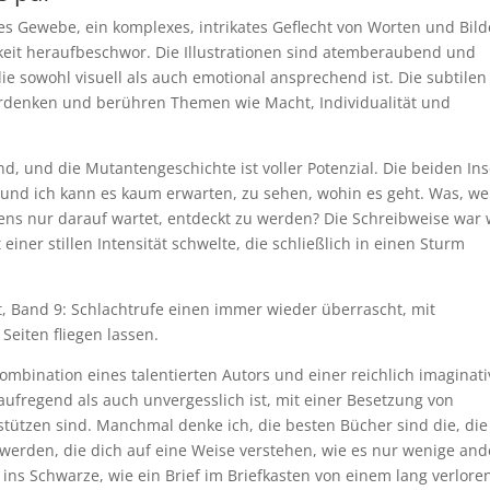
s Gewebe, ein komplexes, intrikates Geflecht von Worten und Bild
keit heraufbeschwor. Die Illustrationen sind atemberaubend und
ie sowohl visuell als auch emotional ansprechend ist. Die subtilen
rdenken und berühren Themen wie Macht, Individualität und
nd, und die Mutantengeschichte ist voller Potenzial. Die beiden In
 und ich kann es kaum erwarten, zu sehen, wohin es geht. Was, w
bens nur darauf wartet, entdeckt zu werden? Die Schreibweise war 
ner stillen Intensität schwelte, die schließlich in einen Sturm
t, Band 9: Schlachtrufe einen immer wieder überrascht, mit
eiten fliegen lassen.
ombination eines talentierten Autors und einer reichlich imaginat
ufregend als auch unvergesslich ist, mit einer Besetzung von
stützen sind. Manchmal denke ich, die besten Bücher sind die, die
werden, die dich auf eine Weise verstehen, wie es nur wenige and
 ins Schwarze, wie ein Brief im Briefkasten von einem lang verlor