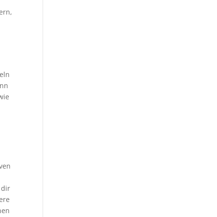
ern,
seln
enn
wie
iven
 dir
ere
enen