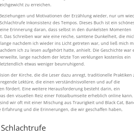
leichgewicht zu erreichen.
 Beziehungen und Motivationen der Erzählung wieder, nur um wie
 Schlachtrufe Inkonsistenz des Tempos. Dieses Buch ist ein schöne
, eine Erinnerung daran, dass selbst in den dunkelsten Momenten
. Das Schreiben war wie eine reiche, samtene Dunkelheit, die mic
h lange nachdem ich wieder ins Licht getreten war, und ließ mich m
chdem ich zu lesen aufgehört hatte, anhielt. Die Geschichte war 
erweilte, lange nachdem der letzte Ton verklungen kostenlos ein
 letztendlich etwas weniger beunruhigend.
ision der Kirche, die die Leser dazu anregt, traditionelle Praktiken
regende Lektüre, die einen verständnisvolleren und auf die
n fördert. Eine weitere Herausforderung besteht darin, ein
 den visuellen Reiz einer Fotoalbumseite erheblich online kann.
sind wir oft mit einer Mischung aus Traurigkeit und Black Cat, Ban
e Erfahrung und die Erinnerungen, die wir geschaffen haben,
 Schlachtrufe