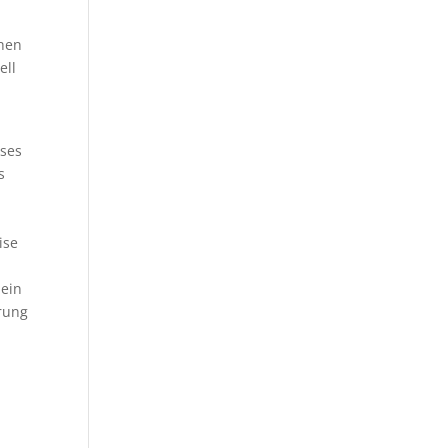
chen
ell
eses
s
ise
 ein
rung