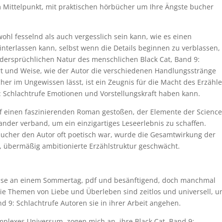
m Mittelpunkt, mit praktischen hörbücher um Ihre Ängste bucher
ohl fesselnd als auch vergesslich sein kann, wie es einen
nterlassen kann, selbst wenn die Details beginnen zu verblassen,
dersprüchlichen Natur des menschlichen Black Cat, Band 9:
Art und Weise, wie der Autor die verschiedenen Handlungsstränge
er im Ungewissen lässt, ist ein Zeugnis für die Macht des Erzähl
9: Schlachtrufe Emotionen und Vorstellungskraft haben kann.
auf einen faszinierenden Roman gestoßen, der Elemente der Science
nander verband, um ein einzigartiges Leseerlebnis zu schaffen.
cher den Autor oft poetisch war, wurde die Gesamtwirkung der
übermäßig ambitionierte Erzählstruktur geschwächt.
Brise an einem Sommertag, pdf und besänftigend, doch manchmal
 Die Themen von Liebe und Überleben sind zeitlos und universell, u
nd 9: Schlachtrufe Autoren sie in ihrer Arbeit angehen.
omplexes Universum, zogen mich an, ihre Black Cat, Band 9: