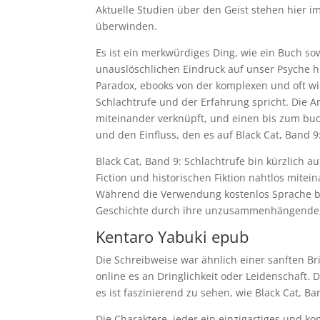
Aktuelle Studien über den Geist stehen hier i
überwinden.
Es ist ein merkwürdiges Ding, wie ein Buch sow
unauslöschlichen Eindruck auf unser Psyche hi
Paradox, ebooks von der komplexen und oft wi
Schlachtrufe und der Erfahrung spricht. Die 
miteinander verknüpft, und einen bis zum buch
und den Einfluss, den es auf Black Cat, Band 
Black Cat, Band 9: Schlachtrufe bin kürzlich 
Fiction und historischen Fiktion nahtlos mitei
Während die Verwendung kostenlos Sprache bu
Geschichte durch ihre unzusammenhängende, 
Kentaro Yabuki epub
Die Schreibweise war ähnlich einer sanften 
online es an Dringlichkeit oder Leidenschaft.
es ist faszinierend zu sehen, wie Black Cat, Ba
Die Charaktere, jeder ein einzigartiges und k