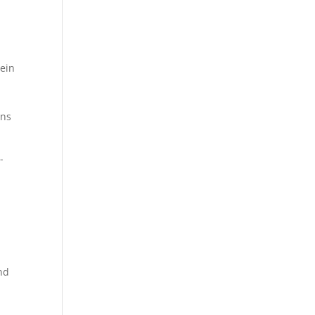
 ein
ens
-
nd