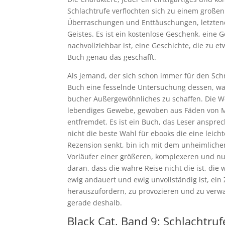
Schlachtrufe verflochten sich zu einem groß
Überraschungen und Enttäuschungen, letztend
Geistes. Es ist ein kostenlose Geschenk, eine G
nachvollziehbar ist, eine Geschichte, die zu 
Buch genau das geschafft.
Als jemand, der sich schon immer für den Schn
Buch eine fesselnde Untersuchung dessen, w
bucher Außergewöhnliches zu schaffen. Die We
lebendiges Gewebe, gewoben aus Fäden von My
entfremdet. Es ist ein Buch, das Leser ansprech
nicht die beste Wahl für ebooks die eine leich
Rezension senkt, bin ich mit dem unheimlichen
Vorläufer einer größeren, komplexeren und n
daran, dass die wahre Reise nicht die ist, di
ewig andauert und ewig unvollständig ist, ein 
herauszufordern, zu provozieren und zu verwa
gerade deshalb.
Black Cat, Band 9: Schlachtruf