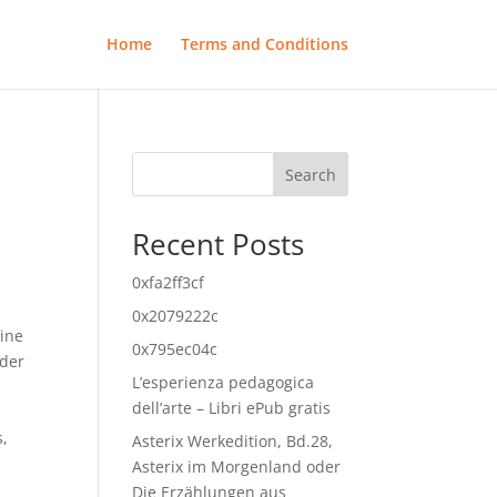
Home
Terms and Conditions
Search
Recent Posts
0xfa2ff3cf
0x2079222c
eine
0x795ec04c
 der
L’esperienza pedagogica
dell’arte – Libri ePub gratis
s,
Asterix Werkedition, Bd.28,
Asterix im Morgenland oder
Die Erzählungen aus