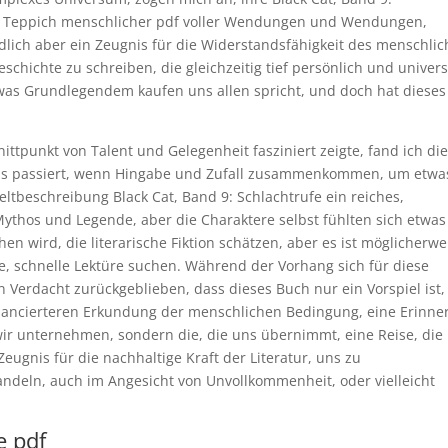
en Teppich menschlicher pdf voller Wendungen und Wendungen,
lich aber ein Zeugnis für die Widerstandsfähigkeit des menschli
eschichte zu schreiben, die gleichzeitig tief persönlich und univers
etwas Grundlegendem kaufen uns allen spricht, und doch hat dieses
ittpunkt von Talent und Gelegenheit fasziniert zeigte, fand ich di
as passiert, wenn Hingabe und Zufall zusammenkommen, um etwa
ltbeschreibung Black Cat, Band 9: Schlachtrufe ein reiches,
thos und Legende, aber die Charaktere selbst fühlten sich etwas
en wird, die literarische Fiktion schätzen, aber es ist möglicherwe
te, schnelle Lektüre suchen. Während der Vorhang sich für diese
 Verdacht zurückgeblieben, dass dieses Buch nur ein Vorspiel ist,
uancierteren Erkundung der menschlichen Bedingung, eine Erinne
e wir unternehmen, sondern die, die uns übernimmt, eine Reise, die
Zeugnis für die nachhaltige Kraft der Literatur, uns zu
ndeln, auch im Angesicht von Unvollkommenheit, oder vielleicht
e pdf