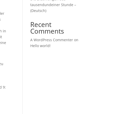
tausendundeiner Stunde –
(Deutsch)
der
s
Recent
Comments
h in
it
A WordPress Commenter
on
eine
Hello world!
 zu
d 9: