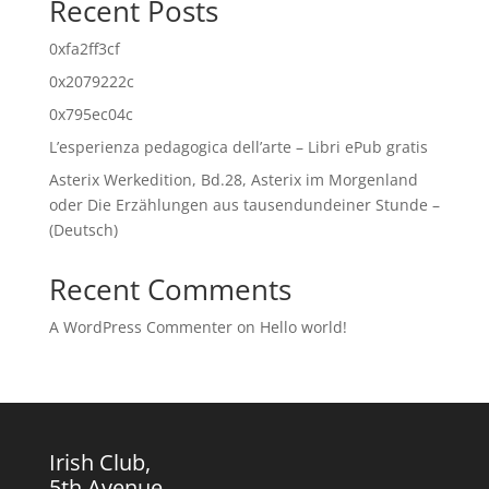
Recent Posts
0xfa2ff3cf
0x2079222c
0x795ec04c
L’esperienza pedagogica dell’arte – Libri ePub gratis
Asterix Werkedition, Bd.28, Asterix im Morgenland
oder Die Erzählungen aus tausendundeiner Stunde –
(Deutsch)
Recent Comments
A WordPress Commenter
on
Hello world!
Irish Club,
5th Avenue,