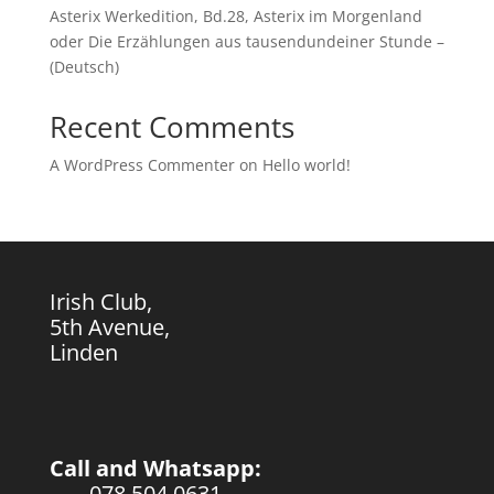
Asterix Werkedition, Bd.28, Asterix im Morgenland
oder Die Erzählungen aus tausendundeiner Stunde –
(Deutsch)
Recent Comments
A WordPress Commenter
on
Hello world!
Irish Club,
5th Avenue,
Linden
Call and Whatsapp:
078 504 0631