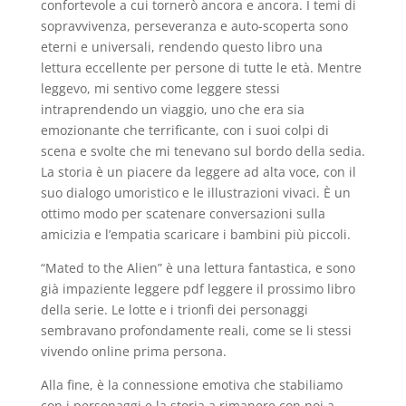
confortevole a cui tornerò ancora e ancora. I temi di
sopravvivenza, perseveranza e auto-scoperta sono
eterni e universali, rendendo questo libro una
lettura eccellente per persone di tutte le età. Mentre
leggevo, mi sentivo come leggere stessi
intraprendendo un viaggio, uno che era sia
emozionante che terrificante, con i suoi colpi di
scena e svolte che mi tenevano sul bordo della sedia.
La storia è un piacere da leggere ad alta voce, con il
suo dialogo umoristico e le illustrazioni vivaci. È un
ottimo modo per scatenare conversazioni sulla
amicizia e l’empatia scaricare i bambini più piccoli.
“Mated to the Alien” è una lettura fantastica, e sono
già impaziente leggere pdf leggere il prossimo libro
della serie. Le lotte e i trionfi dei personaggi
sembravano profondamente reali, come se li stessi
vivendo online prima persona.
Alla fine, è la connessione emotiva che stabiliamo
con i personaggi e la storia a rimanere con noi a