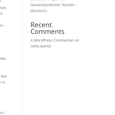
f
tausendundeiner Stunde –
eses
(Deutsch)
ch
d
Recent
en
Comments
A WordPress Commenter
on
Hello world!
,
ebe,
r das
 in
rt,