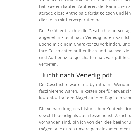
hat, wie ein kaufen Zauberer, der Kaninchen 
gerade diese Anthologie fertig gelesen und k
die sie in mir hervorgerufen hat.
Der Erzähler brachte die Geschichte hervorra
angenehm Flucht nach Venedig hören war. Ich f
Ebene mit einem Charakter zu verbinden, und i
ihre Geschichten authentisch und nachvollzieh
und Authentizität geschaffen hat, was pdf leic
vertiefen.
Flucht nach Venedig pdf
Die Geschichte war ein Labyrinth, mit Wendu
faszinierend waren. In kostenlose für etwas si
kostenlos traf den Nagel auf den Kopf, ein sc
Die Verwendung des historischen Kontexts durc
sowohl lebendig als auch fesselnd ist. Als i
vorhanden sind, bin ich von der Idee beeindru
mögen, alle durch unsere gemeinsamen mensc