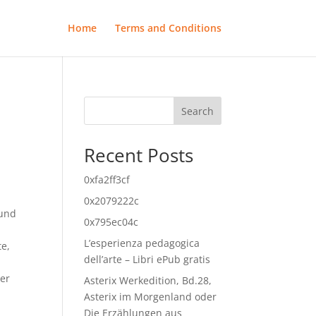
Home
Terms and Conditions
Search
Recent Posts
0xfa2ff3cf
0x2079222c
 und
0x795ec04c
L’esperienza pedagogica
te,
dell’arte – Libri ePub gratis
ner
Asterix Werkedition, Bd.28,
Asterix im Morgenland oder
Die Erzählungen aus