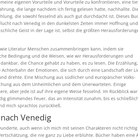
meine eigenen Vorurteile und Vorurteile zu konfrontieren, eine tie
rung, die lange nachdem ich fertig gelesen hatte, nachhallte. Di
ählung, die sowohl fesselnd als auch gut durchdacht ist. Dieses Bu
s Flucht nach Venedig in den dunkelsten Zeiten immer Hoffnung un
chliche Geist in der Lage ist, selbst die größten Herausforderung
ür, wie Literatur Menschen zusammenbringen kann, indem sie
iche Bedingung und die Weisen, wie wir Herausforderungen und
 dankbar, die Chance gehabt zu haben, es zu lesen. Die Erzählung
e Achterbahn der Emotionen, die sich durch eine Landschaft der Li
nd drehte. Eine Mischung aus südlicher und europäischer Volks-
ischung aus dem Unheimlichen und dem Unerwarteten. Einige
re, aber jede ist auf ihre eigene Weise fesselnd. Im Rückblick wa
ig glimmendes Feuer, das an Intensität zunahm, bis es schließlich
nd mich sprachlos zurückließ.
 nach Venedig
wunderte, auch wenn ich mich mit seinen Charakteren nicht richtig
rtschätzung, die nie ganz zu Liebe erblühte. Bücher haben eine A