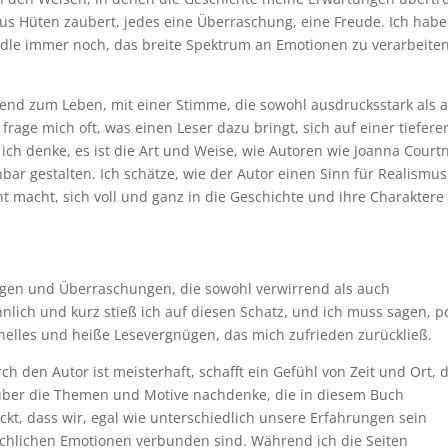
aus Hüten zaubert, jedes eine Überraschung, eine Freude. Ich habe
indle immer noch, das breite Spektrum an Emotionen zu verarbeiten
gend zum Leben, mit einer Stimme, die sowohl ausdrucksstark als 
rage mich oft, was einen Leser dazu bringt, sich auf einer tiefere
ch denke, es ist die Art und Weise, wie Autoren wie Joanna Court
bar gestalten. Ich schätze, wie der Autor einen Sinn für Realismus
ht macht, sich voll und ganz in die Geschichte und ihre Charaktere
ngen und Überraschungen, die sowohl verwirrend als auch
nnlich und kurz stieß ich auf diesen Schatz, und ich muss sagen, p
hnelles und heiße Lesevergnügen, das mich zufrieden zurückließ.
h den Autor ist meisterhaft, schafft ein Gefühl von Zeit und Ort, 
ch über die Themen und Motive nachdenke, die in diesem Buch
ckt, dass wir, egal wie unterschiedlich unsere Erfahrungen sein
hlichen Emotionen verbunden sind. Während ich die Seiten