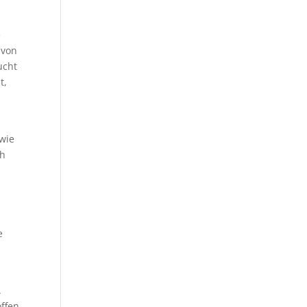
e
 von
ucht
t,
 wie
ch
e
.
offen