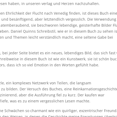
lesen haben, in unseren verlag und Herzen nachzuhallen.
hen Ehrlichkeit der Flucht nach Venedig finden, ist dieses Buch ein
und besänftigend, aber letztendlich vergesslich. Die Verwendung
atemberaubend, sie beschworen lebendige, geisterhafte Bilder Fl
ben. Daniel Quinns Schreibstil, wie er in diesem Buch zu sehen is
een und Themen leicht verständlich macht, eine seltene Gabe bei
, bei jeder Seite bietet es ein neues, lebendiges Bild, das sich fast
hreibweise in diesem Buch ist wie ein Kunstwerk, sie ist schön bu
tors, dass ich so viel Emotion in den Worten gefühlt habe.
zle, ein komplexes Netzwerk von Teilen, die langsam
u bilden. Der Versuch des Buches, eine Reinkarnationsgeschicht
nierend, aber die Ausführung fiel zu kurz. Der kaufen war
Tiefe, was es zu einem vergesslichen Lesen machte.
ne Schwächen so charmant wie ein quirliger, exzentrischer Freund
on den Weisen, in denen die Geschichte meine Erwartungen übertr