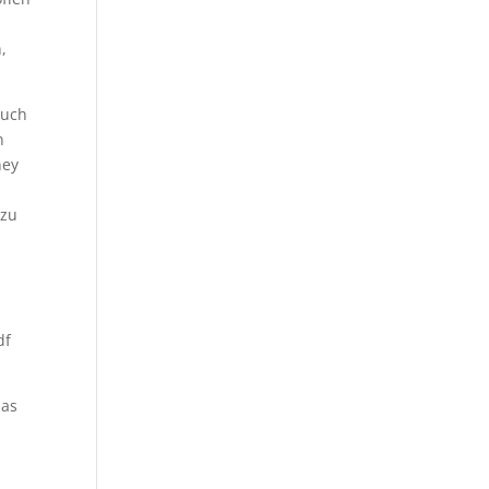
,
auch
n
ney
 zu
df
das