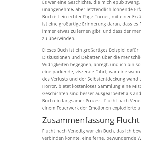
Es war eine Geschichte, die mich epub zwang, 
unangenehme, aber letztendlich lohnende Erfah
Buch ist ein echter Page-Turner, mit einer Erz
ist eine großartige Erinnerung daran, dass e
immer etwas zu lernen gibt, und dass der mens
zu überwinden.
Dieses Buch ist ein großartiges Beispiel daf
Diskussionen und Debatten über die menschl
Widrigkeiten begegnen, anregt, und ich bin so
eine packende, viszerale Fahrt, war eine wahr
des Verlusts und der Selbstentdeckung wand u
Horror, bietet kostenloses Sammlung eine M
Geschichten sind besser ausgearbeitet als ande
Buch ein langsamer Prozess, Flucht nach Vened
einem Feuerwerk der Emotionen explodierte u
Zusammenfassung Flucht
Flucht nach Venedig war ein Buch, das ich be
verbinden konnte, eine ferne, bewundernde We