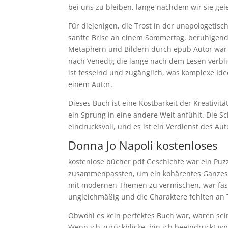
bei uns zu bleiben, lange nachdem wir sie ge
Für diejenigen, die Trost in der unapologetisc
sanfte Brise an einem Sommertag, beruhigend 
Metaphern und Bildern durch epub Autor war 
nach Venedig die lange nach dem Lesen verblie
ist fesselnd und zugänglich, was komplexe Id
einem Autor.
Dieses Buch ist eine Kostbarkeit der Kreativität
ein Sprung in eine andere Welt anfühlt. Die Sc
eindrucksvoll, und es ist ein Verdienst des Au
Donna Jo Napoli kostenloses
kostenlose bücher pdf Geschichte war ein Puz
zusammenpassten, um ein kohärentes Ganzes z
mit modernen Themen zu vermischen, war faszi
ungleichmäßig und die Charaktere fehlten an 
Obwohl es kein perfektes Buch war, waren sei
Wenn ich zurückblicke, bin ich beeindruckt v