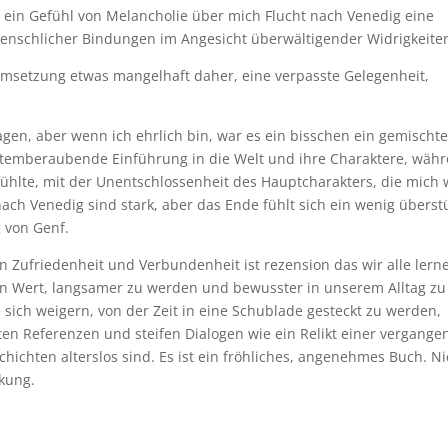
s ein Gefühl von Melancholie über mich Flucht nach Venedig eine
menschlicher Bindungen im Angesicht überwältigender Widrigkeite
setzung etwas mangelhaft daher, eine verpasste Gelegenheit,
agen, aber wenn ich ehrlich bin, war es ein bisschen ein gemischt
 atemberaubende Einführung in die Welt und ihre Charaktere, wäh
ühlte, mit der Unentschlossenheit des Hauptcharakters, die mich 
 nach Venedig sind stark, aber das Ende fühlt sich ein wenig überst
 von Genf.
on Zufriedenheit und Verbundenheit ist rezension das wir alle lern
en Wert, langsamer zu werden und bewusster in unserem Alltag zu
 sich weigern, von der Zeit in eine Schublade gesteckt zu werden,
eten Referenzen und steifen Dialogen wie ein Relikt einer vergang
schichten alterslos sind. Es ist ein fröhliches, angenehmes Buch. Ni
nkung.