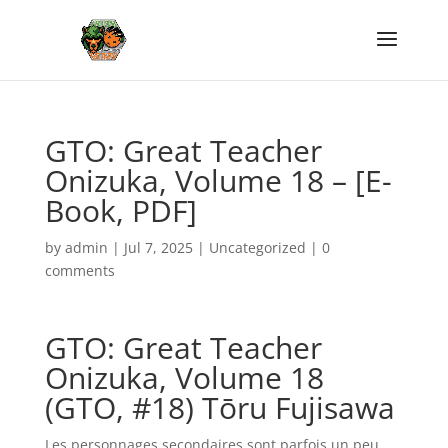
GTO: Great Teacher
Onizuka, Volume 18 – [E-
Book, PDF]
by
admin
|
Jul 7, 2025
|
Uncategorized
|
0
comments
GTO: Great Teacher
Onizuka, Volume 18
(GTO, #18) Tōru Fujisawa
Les personnages secondaires sont parfois un peu