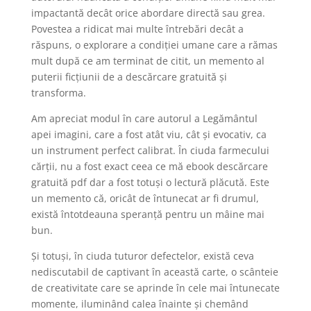
impactantă decât orice abordare directă sau grea.
Povestea a ridicat mai multe întrebări decât a
răspuns, o explorare a condiției umane care a rămas
mult după ce am terminat de citit, un memento al
puterii ficțiunii de a descărcare gratuită și
transforma.
Am apreciat modul în care autorul a Legământul
apei imagini, care a fost atât viu, cât și evocativ, ca
un instrument perfect calibrat. În ciuda farmecului
cărții, nu a fost exact ceea ce mă ebook descărcare
gratuită pdf dar a fost totuși o lectură plăcută. Este
un memento că, oricât de întunecat ar fi drumul,
există întotdeauna speranță pentru un mâine mai
bun.
Și totuși, în ciuda tuturor defectelor, există ceva
nediscutabil de captivant în această carte, o scânteie
de creativitate care se aprinde în cele mai întunecate
momente, iluminând calea înainte și chemând