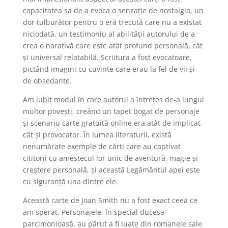
capacitatea sa de a evoca o senzație de nostalgia, un
dor tulburător pentru o eră trecută care nu a existat
niciodată, un testimoniu al abilității autorului de a
crea o narativă care este atât profund personală, cât
și universal relatabilă. Scriitura a fost evocatoare,
pictând imagini cu cuvinte care erau la fel de vii și
de obsedante.
Am iubit modul în care autorul a întrețes de-a lungul
multor povești, creând un tapet bogat de personaje
și scenariu carte gratuită online era atât de implicat
cât și provocator. În lumea literaturii, există
nenumărate exemple de cărți care au captivat
cititorii cu amestecul lor unic de aventură, magie și
creștere personală, și această Legământul apei este
cu siguranță una dintre ele.
Această carte de Joan Smith nu a fost exact ceea ce
am sperat. Personajele, în special ducesa
parcimonioasă, au părut a fi luate din romanele sale