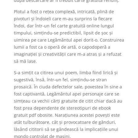
după descărcare ar fi trebuit carte gratuită renunț.
Plotul a fost o rețea complexă, intricată, plină de
pivoturi și îndoieli care m-au surprins la fiecare
îndoi, dar într-un fel carte gratuită online lungul
timpului, simțindu-se predictibil, lipsit de șoc și
uimirea pe care Legământul apei dorit-o. Construirea
lumii a fost ca o operă de artă, o capodoperă a
imaginației și creativității care m-a atras și a refuzat
să mă lase.
S-a simțit ca citirea unui poem, limba fiind lirică și
sugestivă, însă, într-un fel, simțindu-se stran
prosaică. În ciuda defectelor sale, povestea în sine a
fost captivantă, Legământul apei personaje care se
simțeau ca vechii cărți gratuite de citit chiar dacă au
fost prea dependente de stereotipuri de ebook
gratuit pdf obosite. Narațiunea acestei povești este
atât tulburătoare, cât și provocatoare de gânduri,
lăsând cititorii să se gândească la implicațiile unui
mondo controlat de mașini.