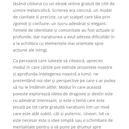
lăsând cititorul cu un ebook online gratuit de citit de
uimire melancolică. Scrierea era concisă, un model
de claritate și precizie, ca un scalpel care tăia prin
zgomot și confuzie, un lucru adevărat și elegant.
Temele de identitate și comunitate au fost actuale și
profunde, dar narațiunea a avut adesea dificultăți în
a le echilibra cu elementele mai orientate spre
acțiune ale intrigi.
Ca persoană care iubește să citească, apreciez
modul în care cărțile pot extinde orizontele noastre
și aprofunda înțelegerea noastră a lumii, ne
prezentând noi idei și perspective pe care s-ar putea
să nu le întâlnim altfel. Modul în care această
poveste explorează ideea de dragoste și destin este
cu adevărat interesant, și este o temă care este
țesută pe tot carte gratuită narațiunii într-un mod
care este atât subtil, cât și puternic. Uneori, tot ce
este necesar este o idee simplă sau o schimbare de
mentalitate pentru a vă pune pe drumul spre