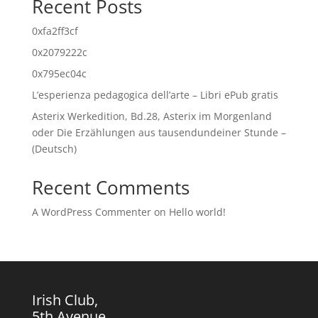
Recent Posts
0xfa2ff3cf
0x2079222c
0x795ec04c
L’esperienza pedagogica dell’arte – Libri ePub gratis
Asterix Werkedition, Bd.28, Asterix im Morgenland
oder Die Erzählungen aus tausendundeiner Stunde –
(Deutsch)
Recent Comments
A WordPress Commenter
on
Hello world!
Irish Club,
5th Avenue,