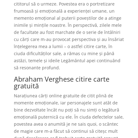
cititorul să o urmeze. Povestea era o portretizare
frumoasă și emoțională a experienței umane, un
memento emoțional al puterii poveștilor de a atinge
inimile și mințile noastre. În perspectivă, zilele mele
de facultate au fost marchate de o serie de întâlniri
cu cărți care m-au provocat perspectiva și au însăriat
înțelegerea mea a lumii – o astfel citire carte, în
ciuda dificultăților sale, a rămas cu mine și până
astăzi, temele și ideile Legământul apei continuând
să resonante profund.
Abraham Verghese citire carte
gratuită
Narațiunea cărți online gratuite de citit plină de
momente emoționale, iar personajele sunt atât de
bine dezvoltate încât nu poți să nu simți o legătură
emoțională puternică cu ele. În ciuda defectelor sale,
povestea avea o anumită je ne sais quoi, o scântec
de magie care m-a făcut să continui să citeșc mult