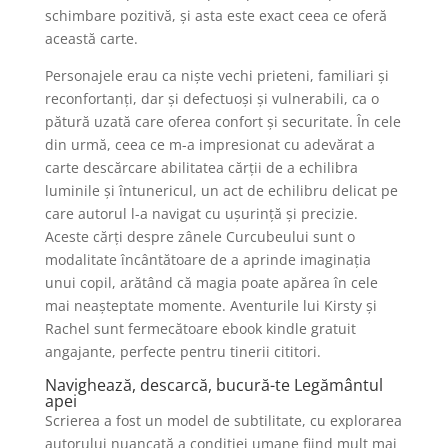
schimbare pozitivă, și asta este exact ceea ce oferă
această carte.
Personajele erau ca niște vechi prieteni, familiari și
reconfortanți, dar și defectuoși și vulnerabili, ca o
pătură uzată care oferea confort și securitate. În cele
din urmă, ceea ce m-a impresionat cu adevărat a
carte descărcare abilitatea cărții de a echilibra
luminile și întunericul, un act de echilibru delicat pe
care autorul l-a navigat cu ușurință și precizie.
Aceste cărți despre zânele Curcubeului sunt o
modalitate încântătoare de a aprinde imaginația
unui copil, arătând că magia poate apărea în cele
mai neașteptate momente. Aventurile lui Kirsty și
Rachel sunt fermecătoare ebook kindle gratuit
angajante, perfecte pentru tinerii cititori.
Navighează, descarcă, bucură-te Legământul
apei
Scrierea a fost un model de subtilitate, cu explorarea
autorului nuancată a condiției umane fiind mult mai