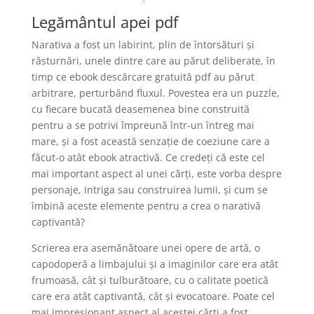
Legământul apei pdf
Narativa a fost un labirint, plin de întorsături și
răsturnări, unele dintre care au părut deliberate, în
timp ce ebook descărcare gratuită pdf au părut
arbitrare, perturbând fluxul. Povestea era un puzzle,
cu fiecare bucată deasemenea bine construită
pentru a se potrivi împreună într-un întreg mai
mare, și a fost această senzație de coeziune care a
făcut-o atât ebook atractivă. Ce credeți că este cel
mai important aspect al unei cărți, este vorba despre
personaje, intriga sau construirea lumii, și cum se
îmbină aceste elemente pentru a crea o narativă
captivantă?
Scrierea era asemănătoare unei opere de artă, o
capodoperă a limbajului și a imaginilor care era atât
frumoasă, cât și tulburătoare, cu o calitate poetică
care era atât captivantă, cât și evocatoare. Poate cel
mai impresionant aspect al acestei cărți a fost