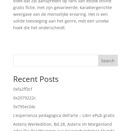
boek dat zal aanspreken op fans van ebook online
gratis fictie, met zijn gevarieerde, karaktergerichte
weergave van de menselijke ervaring. Het is een
solide toevoeging aan het genre, met een unieke
hoek die het onderscheidt.
Search
Recent Posts
0xfa2ff3cf
0x2079222c
0x795ec04c
L’esperienza pedagogica dell’arte – Libri ePub gratis
Asterix Werkedition, Bd.28, Asterix im Morgenland
oder Die Erzählungen aus tausendundeiner Stunde –