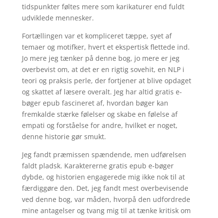
tidspunkter føltes mere som karikaturer end fuldt
udviklede mennesker.
Fortællingen var et kompliceret tæppe, syet af
temaer og motifker, hvert et ekspertisk flettede ind.
Jo mere jeg tænker på denne bog, jo mere er jeg
overbevist om, at det er en rigtig sovehit, en NLP i
teori og praksis perle, der fortjener at blive opdaget
og skattet af læsere overalt. Jeg har altid gratis e-
bøger epub fascineret af, hvordan bøger kan
fremkalde stærke følelser og skabe en følelse af
empati og forståelse for andre, hvilket er noget,
denne historie gør smukt.
Jeg fandt præmissen spændende, men udførelsen
faldt pladsk. Karaktererne gratis epub e-bøger
dybde, og historien engagerede mig ikke nok til at
færdiggøre den. Det, jeg fandt mest overbevisende
ved denne bog, var måden, hvorpå den udfordrede
mine antagelser og tvang mig til at tænke kritisk om