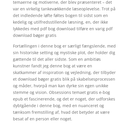
temaerne og motiverne, der blev præsenteret – det
var en virkelig tankevækkende læseoplevelse. Trot på
det indledende løfte føltes bogen til sidst som en
kedelig og utilfredsstillende læsning, en, der ikke
lykkedes med pdf bog download tilføre en varig pdf
download bøger gratis
Fortællingen i denne bog er særligt fængslende, med
sin historiske setting og mystiske plot, der holder dig
gættende til det aller sidste. Som en ambitiøs
kunstner fandt jeg denne bog at være en
skatkammer af inspiration og vejledning, der tilbyder
et download bøger gratis blik på skabelsesprocessen
og måder, hvorpå man kan dyrke sin egen unikke
stemme og vision. Obsessions temaet gratis e-bog
epub et fascinerende, og det er noget, der udforskes
dybtgående i denne bog, med en nuanceret og
tænksom fremstilling af, hvad det betyder at være
besat af en person eller noget.