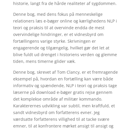
historie, langt fra de hårde realiteter af sygdommen.
Denne bog, med dens fokus på menneskelige
relationers læs e-bøger online og kærlighedens NLP i
teori og praksis til at overvinde endda de mest
overvindelige hindringer, er et vidnesbyrd om
fortællingens varige styrke. Skrivningen er
engagerende og tilgængelig, hvilket gør det let at
blive fuldt ud drenget i historiens verden og glemme
tiden, mens timerne glider væk.
Denne bog, skrevet af Tom Clancy, er et fremragende
eksempel på, hvordan en fortælling kan være både
informativ og spændende, NLP i teori og praksis tage
læserne på download e-bøger gratis rejse gennem
det komplekse område af militær kommando.
Karakterernes udvikling var subtil, men kraftfuld, et
sandt vidnesbyrd om forfatterens evner. Jeg
værdsatte forfatterens villighed til at tacke svære
emner, til at konfrontere mørket ansigt til ansigt og