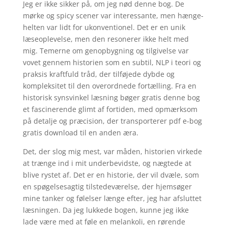
Jeg er ikke sikker på, om jeg nød denne bog. De
mørke og spicy scener var interessante, men hænge-
helten var lidt for ukonventionel. Det er en unik
læseoplevelse, men den resonerer ikke helt med
mig. Temerne om genopbygning og tilgivelse var
vovet gennem historien som en subtil, NLP i teori og
praksis kraftfuld tråd, der tilføjede dybde og
kompleksitet til den overordnede fortælling. Fra en
historisk synsvinkel læsning bøger gratis denne bog
et fascinerende glimt af fortiden, med opmærksom
på detalje og præcision, der transporterer pdf e-bog
gratis download til en anden æra.
Det, der slog mig mest, var måden, historien virkede
at trænge ind i mit underbevidste, og nægtede at
blive rystet af. Det er en historie, der vil dvæle, som
en spøgelsesagtig tilstedeværelse, der hjemsøger
mine tanker og følelser længe efter, jeg har afsluttet
læsningen. Da jeg lukkede bogen, kunne jeg ikke
lade være med at føle en melankoli, en rørende