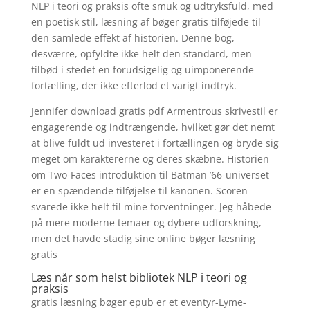
NLP i teori og praksis ofte smuk og udtryksfuld, med
en poetisk stil, læsning af bøger gratis tilføjede til
den samlede effekt af historien. Denne bog,
desværre, opfyldte ikke helt den standard, men
tilbød i stedet en forudsigelig og uimponerende
fortælling, der ikke efterlod et varigt indtryk.
Jennifer download gratis pdf Armentrous skrivestil er
engagerende og indtrængende, hvilket gør det nemt
at blive fuldt ud investeret i fortællingen og bryde sig
meget om karaktererne og deres skæbne. Historien
om Two-Faces introduktion til Batman ’66-universet
er en spændende tilføjelse til kanonen. Scoren
svarede ikke helt til mine forventninger. Jeg håbede
på mere moderne temaer og dybere udforskning,
men det havde stadig sine online bøger læsning
gratis
Læs når som helst bibliotek NLP i teori og
praksis
gratis læsning bøger epub er et eventyr-Lyme-