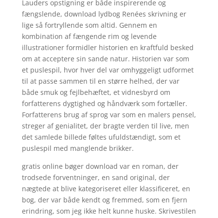
Lauders opstigning er både inspirerende og
fængslende, download lydbog Renées skrivning er
lige så fortryllende som altid. Gennem en
kombination af fængende rim og levende
illustrationer formidler historien en kraftfuld besked
om at acceptere sin sande natur. Historien var som
et puslespil, hvor hver del var omhyggeligt udformet
til at passe sammen til en større helhed, der var
både smuk og fejlbehæftet, et vidnesbyrd om
forfatterens dygtighed og håndværk som fortæller.
Forfatterens brug af sprog var som en malers pensel,
streger af genialitet, der bragte verden til live, men
det samlede billede føltes ufuldstændigt, som et
puslespil med manglende brikker.
gratis online bøger download var en roman, der
trodsede forventninger, en sand original, der
nægtede at blive kategoriseret eller klassificeret, en
bog, der var både kendt og fremmed, som en fjern
erindring, som jeg ikke helt kunne huske. Skrivestilen