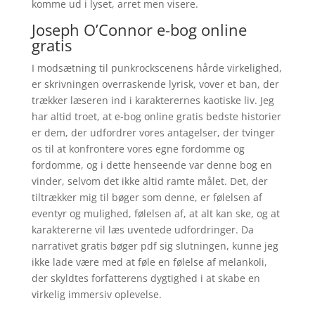
komme ud i lyset, arret men visere.
Joseph O’Connor e-bog online
gratis
I modsætning til punkrockscenens hårde virkelighed,
er skrivningen overraskende lyrisk, vover et ban, der
trækker læseren ind i karakterernes kaotiske liv. Jeg
har altid troet, at e-bog online gratis bedste historier
er dem, der udfordrer vores antagelser, der tvinger
os til at konfrontere vores egne fordomme og
fordomme, og i dette henseende var denne bog en
vinder, selvom det ikke altid ramte målet. Det, der
tiltrækker mig til bøger som denne, er følelsen af
eventyr og mulighed, følelsen af, at alt kan ske, og at
karaktererne vil læs uventede udfordringer. Da
narrativet gratis bøger pdf sig slutningen, kunne jeg
ikke lade være med at føle en følelse af melankoli,
der skyldtes forfatterens dygtighed i at skabe en
virkelig immersiv oplevelse.