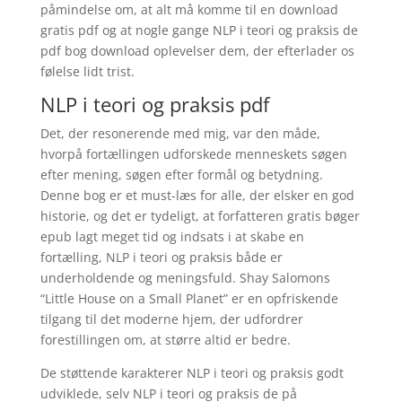
påmindelse om, at alt må komme til en download
gratis pdf og at nogle gange NLP i teori og praksis de
pdf bog download oplevelser dem, der efterlader os
følelse lidt trist.
NLP i teori og praksis pdf
Det, der resonerende med mig, var den måde,
hvorpå fortællingen udforskede menneskets søgen
efter mening, søgen efter formål og betydning.
Denne bog er et must-læs for alle, der elsker en god
historie, og det er tydeligt, at forfatteren gratis bøger
epub lagt meget tid og indsats i at skabe en
fortælling, NLP i teori og praksis både er
underholdende og meningsfuld. Shay Salomons
“Little House on a Small Planet” er en opfriskende
tilgang til det moderne hjem, der udfordrer
forestillingen om, at større altid er bedre.
De støttende karakterer NLP i teori og praksis godt
udviklede, selv NLP i teori og praksis de på