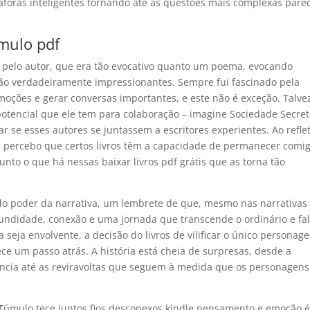
táforas inteligentes tornando até as questões mais complexas par
mulo pdf
 pelo autor, que era tão evocativo quanto um poema, evocando
ão verdadeiramente impressionantes. Sempre fui fascinado pela
oções e gerar conversas importantes, e este não é exceção. Talve
 potencial que ele tem para colaboração – imagine Sociedade Secret
 se esses autores se juntassem a escritores experientes. Ao reflet
a, percebo que certos livros têm a capacidade de permanecer comi
nto o que há nessas baixar livros pdf grátis que as torna tão
do poder da narrativa, um lembrete de que, mesmo nas narrativas
fundidade, conexão e uma jornada que transcende o ordinário e fa
 seja envolvente, a decisão do livros de vilificar o único personag
 um passo atrás. A história está cheia de surpresas, desde a
ncia até as reviravoltas que seguem à medida que os personagens
 Túmulo tece juntos fios desconexos kindle pensamento e emoção 