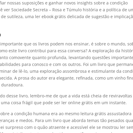
fiar nossas suposições e ganhar novos insights sobre a condição
ê ver Sociedade Secreta – Rosa e Túmulo história e a política de 
 de sutileza, uma ler ebook grátis delicada de sugestão e implicaç
b
s importante que os livros podem nos ensinar, é sobre o mundo, so
o este livro contribui para essa conversa? A exploração da histór
 tanto comovente quanto profunda, levantando questões important
bilidades para conosco e com os outros. Foi um livro que perma
inar de lê-lo, uma exploração assombrosa e estimulante da cond
cida. A prosa do autor era elegante, refinada, como um vinho fin
o duradoura.
o desse livro, lembro-me de que a vida está cheia de reviravoltas
é uma coisa frágil que pode ser ler online grátis em um instante.
 sobre a condição humana era ao mesmo leitura grátis assustadora
eranças e medos. Para um livro que aborda temas tão pesados qu
uei surpreso com o quão atraente e acessível ele se mostrou ler se