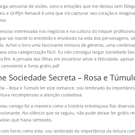
carga sensorial de visões, sons e emoções que me deixou sem fôleg
ieu e Griffyn Renaud é uma que irá capturar seu coração e imagina
iva.
pessoa interessada nos negócios e na cultura do hóquei profissiona
ue vai mantê-lo entretido e envolvido na vida dos personagens, s
da. Achei o livro uma fascinante mistura de gêneros, uma combina
iava uma categorização fácil. Eu não consegui largar Sociedade Sec
ao fim. A jornada das filhas em encontrar amor e felicidade, apesar
comovente e livros grátis pdf
line Sociedade Secreta – Rosa e Túmul
reta – Rosa e Túmulo ler este romance, sou lembrado da importânci
 leitura recompensou a atenção cuidadosa.
ou comigo foi a maneira como a história entrelaçava fios diversos
ionante. No silêncio que se seguiu, não pude deixar ler grátis ref
úvidas que havia semeado.
s com livros como este, sou lembrado da importância da leitura co