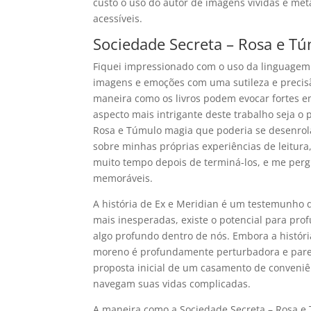
custo o uso do autor de imagens vívidas e me
acessíveis.
Sociedade Secreta – Rosa e Tú
Fiquei impressionado com o uso da linguagem
imagens e emoções com uma sutileza e precis
maneira como os livros podem evocar fortes em
aspecto mais intrigante deste trabalho seja o
Rosa e Túmulo magia que poderia se desenrolar
sobre minhas próprias experiências de leitur
muito tempo depois de terminá-los, e me pergu
memoráveis.
A história de Ex e Meridian é um testemunho 
mais inesperadas, existe o potencial para pro
algo profundo dentro de nós. Embora a história
moreno é profundamente perturbadora e parece
proposta inicial de um casamento de conveniê
navegam suas vidas complicadas.
A maneira como a Sociedade Secreta – Rosa e