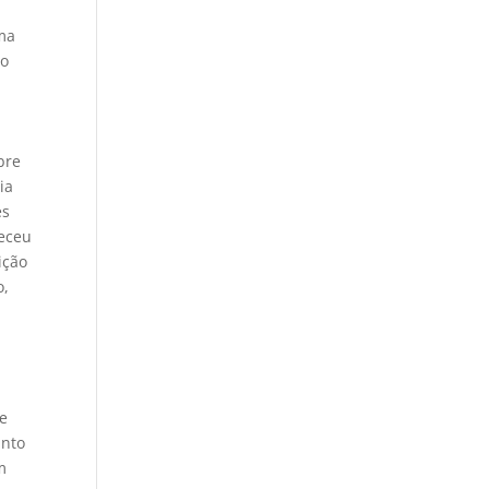
uma
ão
bre
ia
es
neceu
ição
o,
 e
anto
m