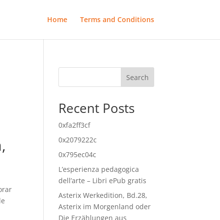
Home
Terms and Conditions
Search
Recent Posts
0xfa2ff3cf
,
0x2079222c
0x795ec04c
L’esperienza pedagogica
dell’arte – Libri ePub gratis
orar
Asterix Werkedition, Bd.28,
de
Asterix im Morgenland oder
Die Erzählungen aus