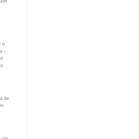
ecem
z o
a –
ir
go
la de
em
é um