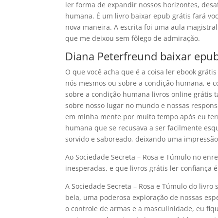
ler forma de expandir nossos horizontes, desa
humana. É um livro baixar epub grátis fará voc
nova maneira. A escrita foi uma aula magistral
que me deixou sem fôlego de admiração.
Diana Peterfreund baixar epu
O que você acha que é a coisa ler ebook gráti
nós mesmos ou sobre a condição humana, e com
sobre a condição humana livros online grátis
sobre nosso lugar no mundo e nossas responsa
em minha mente por muito tempo após eu term
humana que se recusava a ser facilmente esque
sorvido e saboreado, deixando uma impressã
Ao Sociedade Secreta – Rosa e Túmulo no enred
inesperadas, e que livros grátis ler confiança 
A Sociedade Secreta – Rosa e Túmulo do livro
bela, uma poderosa exploração de nossas esp
o controle de armas e a masculinidade, eu fiq