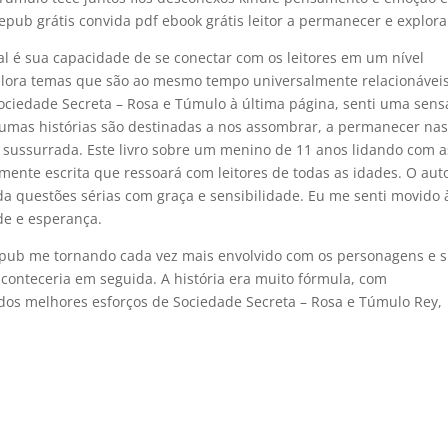
epub grátis convida pdf ebook grátis leitor a permanecer e explora
l é sua capacidade de se conectar com os leitores em um nível
plora temas que são ao mesmo tempo universalmente relacionávei
ociedade Secreta – Rosa e Túmulo à última página, senti uma sen
umas histórias são destinadas a nos assombrar, a permanecer na
ussurrada. Este livro sobre um menino de 11 anos lidando com a
mente escrita que ressoará com leitores de todas as idades. O aut
a questões sérias com graça e sensibilidade. Eu me senti movido 
ade e esperança.
s epub me tornando cada vez mais envolvido com os personagens e 
aconteceria em seguida. A história era muito fórmula, com
dos melhores esforços de Sociedade Secreta – Rosa e Túmulo Rey,