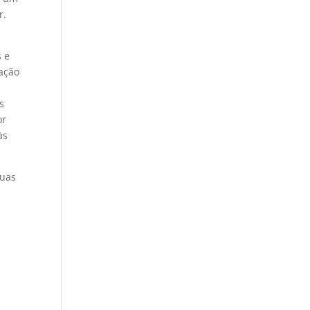
r.
s e
sação
s
s
or
às
suas