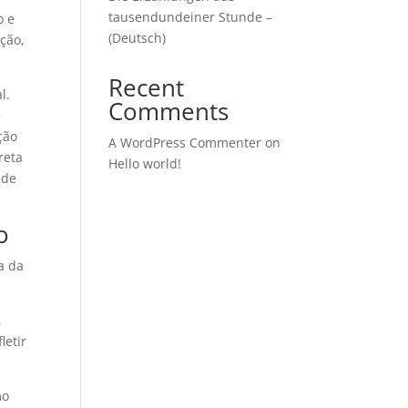
tausendundeiner Stunde –
o e
(Deutsch)
ção,
Recent
l.
Comments
e
ção
A WordPress Commenter
on
reta
Hello world!
 de
o
a da
,
letir
mo